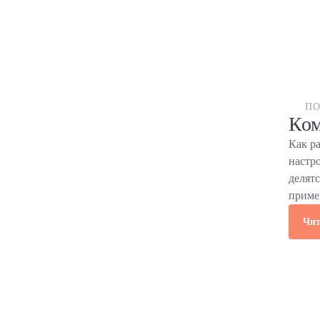
ПО
Ком
Как р
настр
делят
приме
Чит