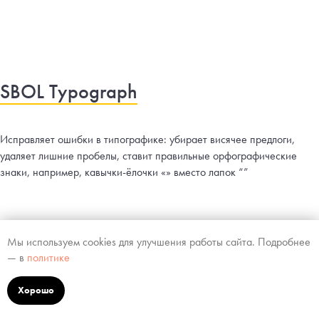
SBOL Typograph
Исправляет ошибки в типографике: убирает висячее предлоги,
удаляет лишние пробелы, ставит правильные орфографические
знаки, например, кавычки-ёлочки «» вместо лапок “”
Мы используем cookies для улучшения работы сайта. Подробнее
— в
политике
Character Counter
Хорошо