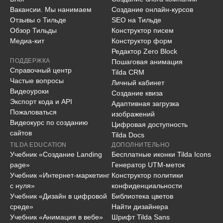
Вакансии. Мы нанимаем
Создание онлайн-курсов
Отзывы о Тильде
SEO на Тильде
Обзор Тильды
Конструктор писем
Медиа-кит
Конструктор форм
Редактор Zero Block
ПОДДЕРЖКА
Пошаговая анимация
Справочный центр
Tilda CRM
Частые вопросы
Личный кабинет
Видеоуроки
Создание квиза
Экспорт кода и API
Адаптивная загрузка
Пожаловаться
изображений
Видеокурс по созданию
Цифровая доступность
сайтов
Tilda Docs
TILDA EDUCATION
ДОПОЛНИТЕЛЬНО
Учебник «Создание Landing
Бесплатные иконки Tilda Icons
page»
Генератор UTM-меток
Учебник «Интернет-маркетинг
Конструктор политики
с нуля»
конфиденциальности
Учебник «Дизайн в цифровой
Библиотека цветов
среде»
Найти дизайнера
Учебник «Анимация в вебе»
Шрифт Tilda Sans