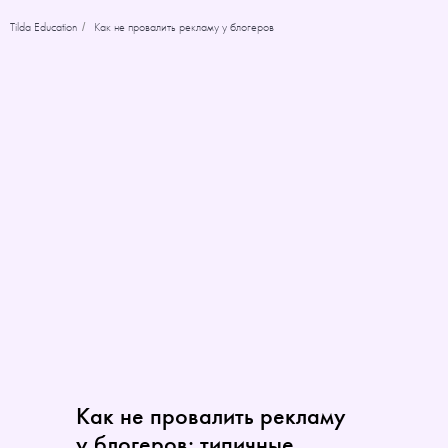
Tilda Education
Как не провалить рекламу у блогеров
/
Как не провалить рекламу
у блогеров: типичные