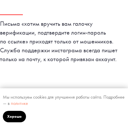
Письма «хотим вручить вам галочку
верификации, подтвердите логин-пароль
по ссылке» приходят только от мошенников.
Служба поддержки инстаграма всегда пишет
только на почту, к которой привязан аккаунт.
Виды аккаунтов в инстаграме
Мы используем cookies для улучшения работы сайта. Подробнее
— в
политике
Определитесь, зачем вам нужен инстаграм,
Хорошо
чтобы сразу правильно оформлять