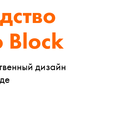
дство
 Block
твенный дизайн
ьде