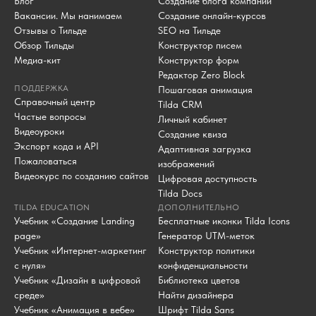
Блог
Создание блога компании
Вакансии. Мы нанимаем
Создание онлайн-курсов
Отзывы о Тильде
SEO на Тильде
Обзор Тильды
Конструктор писем
Медиа-кит
Конструктор форм
Редактор Zero Block
ПОДДЕРЖКА
Пошаговая анимация
Справочный центр
Tilda CRM
Частые вопросы
Личный кабинет
Видеоуроки
Создание квиза
Экспорт кода и API
Адаптивная загрузка
Пожаловаться
изображений
Видеокурс по созданию сайтов
Цифровая доступность
Tilda Docs
TILDA EDUCATION
ДОПОЛНИТЕЛЬНО
Учебник «Создание Landing
Бесплатные иконки Tilda Icons
page»
Генератор UTM-меток
Учебник «Интернет-маркетинг
Конструктор политики
с нуля»
конфиденциальности
Учебник «Дизайн в цифровой
Библиотека цветов
среде»
Найти дизайнера
Учебник «Анимация в вебе»
Шрифт Tilda Sans