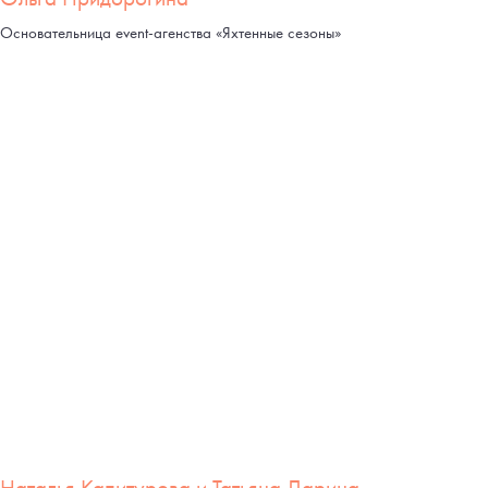
Основательница event-агенства «Яхтенные сезоны»
Наталья Капитурова и Татьяна Ларина