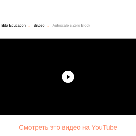
Tilda Education
→
Видео
→
Autoscale в Zero Block
Cмотреть это видео на YouTube