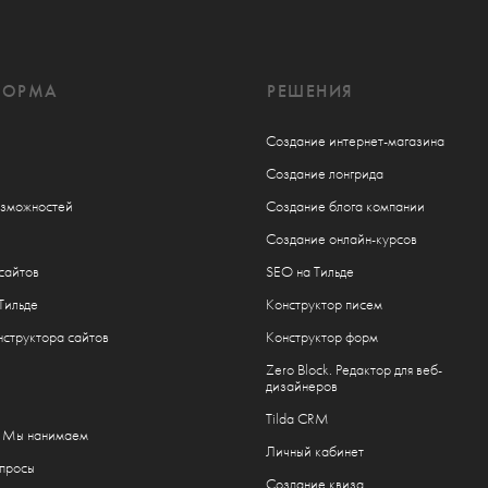
ФОРМА
РЕШЕНИЯ
Создание интернет-магазина
Создание лонгрида
озможностей
Создание блога компании
Создание онлайн-курсов
сайтов
SEO на Тильде
Тильде
Конструктор писем
структора сайтов
Конструктор форм
Zero Block. Редактор для веб-
дизайнеров
Tilda CRM
. Мы нанимаем
Личный кабинет
опросы
Создание квиза