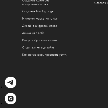
Создание сайта без
Справочн
программирования
Создание Landing page
Интернет-маркетинг с нуля
Дизайн в цифровой среде
Анимация в вебе
Как разобраться в задаче
Сторителлинг в дизайне
Как фрилансеру продавать услуги