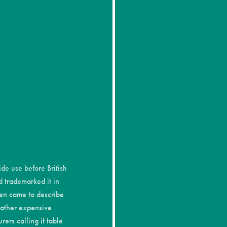
ление карточек при клике на заголовок
ена формы кнопки при ховере
вление карточек при ховере
e use before British
d trademarked it in
en came to describe
rather expensive
ers calling it table