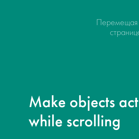
Перемещая э
Хове
5
страниц
Фик
6
Сост
7
Make objects act
Зац
8
while scrolling
Дви
9
скр