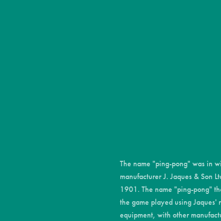
Появ
26
Зам
27
Поя
28
The name "ping-pong" was in wid
manufacturer J. Jaques & Son Lt
1901. The name "ping-pong" th
the game played using Jaques' 
equipment, with other manufactur