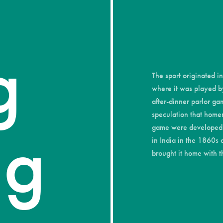
енение размера элементов при скроле
g
ект бегущей строки
The sport originated i
аллакс эффект элементов при скролле
where it was played b
after-dinner parlor ga
speculation that home
ng
game were developed b
аллакс эффект элементов при движени
in India in the 1860s
brought it home with 
вление изображения при наведении на т
ление фото в колонке при наведении на