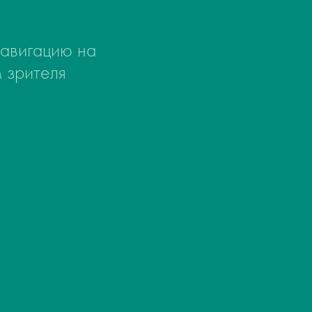
навигацию на
 зрителя
ов
х по