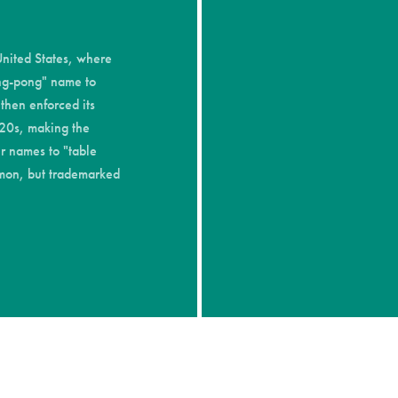
 United States, where
ing-pong" name to
 then enforced its
920s, making the
ir names to "table
mmon, but trademarked