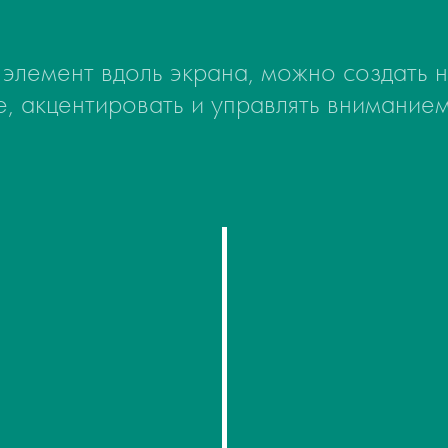
лемент вдоль экрана, можно создать 
р на карточках и плитках
е, акцентировать и управлять вниманием
сация текста при скролле
авление элемента из разных частей
икленная анимация нескольких элемент
жение элементов в разных направления
олу