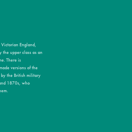
n Victorian England,
y the upper class as an
me. There is
made versions of the
y the British military
и мыши
 and 1870s, who
them.
екст
 текст