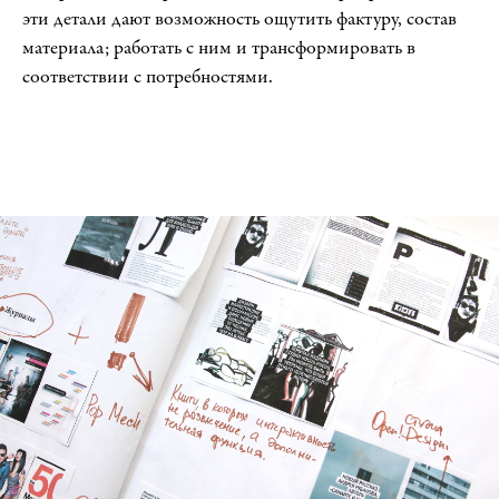
эти детали дают возможность ощутить фактуру, состав
Шрифт
12
материала; работать с ним и трансформировать в
соответствии с потребностями.
Типографика
13
Модульные сетки
14
Психофизиология интерфейсов
15
Прототипирование
16
Цифровой сторителлинг
17