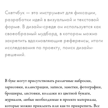
Скетчбук — это инструмент для фиксации,
разработки идей в визуальной и текстовой
Виды исследований
6
форме. В дизайн-среде он используется как
своеобразный мудборд, в котором можно
Тренды веб-дизайна
7
закрепить вдохновляющие референсы, итоги
Развитие визуального вкуса и получение нового
8
исследования по проекту, поиск дизайн-
опыта
решений.
Флэт-иллюстрация
9
В буке могут присутствовать различные наброски,
зарисовки, иллюстрации, записи, заметки, фотографии,
Композиция
10
брошюры, листовки, коллажи из цветной бумаги,
журналов, любые необходимые в проекте материалы,
Цвет
11
которые можно приклеить или как-то прикрепить. Все