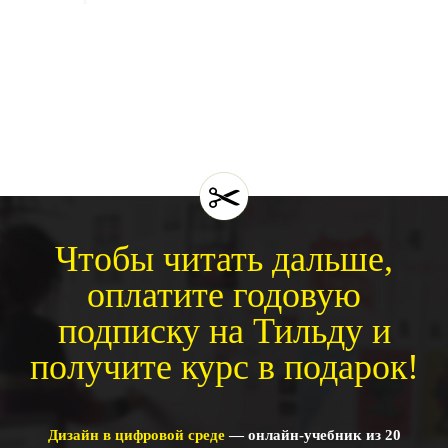
Бук пополняется в процессе работы.
Его нужно вести
параллельно с работой над проектом и постепенно
пополнять и развивать. Не так, что завести,
попользоваться пару дней и больше к нему не
возвращаться: он является неотъемлемой частью
проекта.
Чтобы читать дальше,
оплатите годовую
подписку на Тильду и
получите курс в подарок!
Дизайн в цифровой среде
— онлайн-учебник из 20