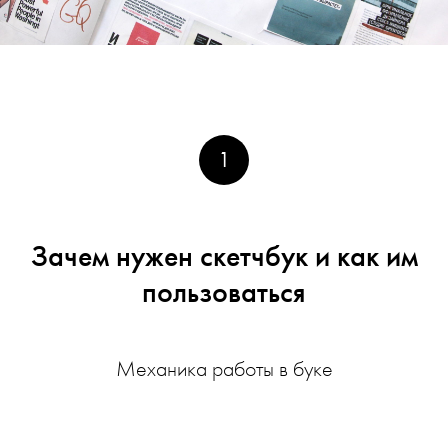
Веб-типографика и функциональные элементы
18
статьи
Функциональные элементы Landing Page
19
1
Как оформить портфолио
20
Дизайн-системы: UI-киты, CSS-фреймворки,
21
гайдлайны
Зачем нужен скетчбук и как им
пользоваться
Механика работы в буке