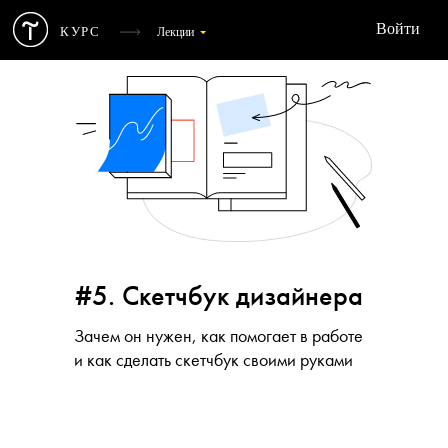
Войти
КУРС
Лекции
Основные этапы работы над веб-проектом
1
Дизайн-мышление
2
#5. Скетчбук дизайнера
Эмпатия
3
Зачем он нужен, как помогает в работе
и как сделать скетчбук своими руками
Майндмэп
4
Скетчбук
5